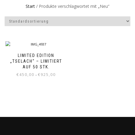
Start
/ Produkte verschlagwortet mit „Neu“
LIMITED EDITION
„TSELACH“ – LIMITIERT
AUF 50 STK.
Preisspanne:
€
450,00
€
925,00
–
€450,00
Dieses
bis
Produkt
€925,00
weist
mehrere
Varianten
auf.
Die
Optionen
können